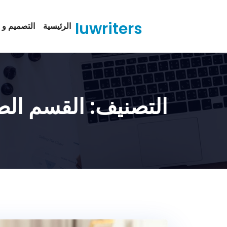
Ski
t
luwriters
الرئيسية
التصميم و ا
conten
التصنيف:
القسم الط