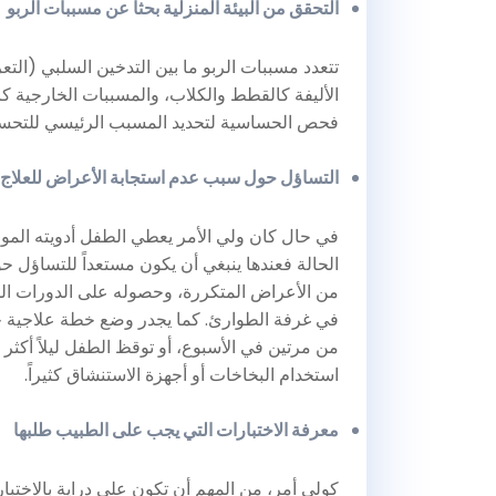
التحقق من البيئة المنزلية بحثاً عن مسببات الربو
تتعدد مسببات الربو ما بين التدخين السلبي (التع
الأليفة كالقطط والكلاب، والمسببات الخارجية ك
فحص الحساسية لتحديد المسبب الرئيسي للتحس
التساؤل حول سبب عدم استجابة الأعراض للعلاج
في حال كان ولي الأمر يعطي الطفل أدويته الم
الحالة فعندها ينبغي أن يكون مستعداً للتساؤل حو
من الأعراض المتكررة، وحصوله على الدورات الم
في غرفة الطوارئ. كما يجدر وضع خطة علاجية جدي
من مرتين في الأسبوع، أو توقظ الطفل ليلاً أكث
استخدام البخاخات أو أجهزة الاستنشاق كثيراً.
معرفة الاختبارات التي يجب على الطبيب طلبها
كولي أمر، من المهم أن تكون على دراية بالاختبا