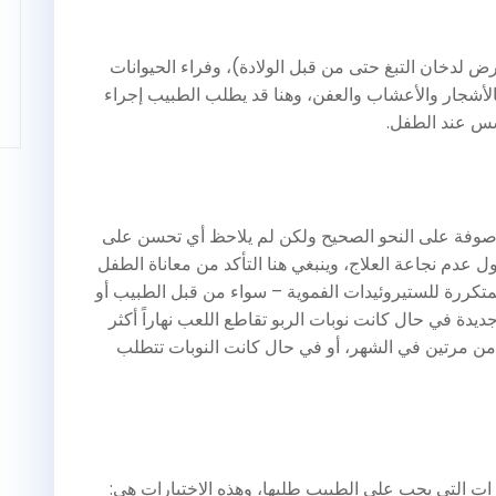
رض لدخان التبغ حتى من قبل الولادة)، وفراء الحيوانات
الأشجار والأعشاب والعفن، وهنا قد يطلب الطبيب إجراء
س عند الطفل.
وصوفة على النحو الصحيح ولكن لم يلاحظ أي تحسن على
ل عدم نجاعة العلاج، وينبغي هنا التأكد من معاناة الطفل
تكررة للستيروئيدات الفموية – سواء من قبل الطبيب أو
دة في حال كانت نوبات الربو تقاطع اللعب نهاراً أكثر
ر من مرتين في الشهر، أو في حال كانت النوبات تتطلب
رات التي يجب على الطبيب طلبها، وهذه الاختبارات هي: