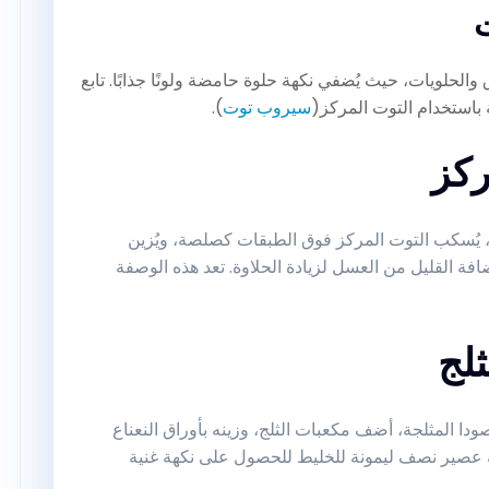
والحلويات، حيث يُضفي نكهة حلوة حامضة ولونًا جذابًا. تابع
باستخدام التوت المركز(
سيروب توت
).
ة، يُسكب التوت المركز فوق الطبقات كصلصة، ويُزين
فة القليل من العسل لزيادة الحلاوة. تعد هذه الوصفة
صودا المثلجة، أضف مكعبات الثلج، وزينه بأوراق النعناع
 عصير نصف ليمونة للخليط للحصول على نكهة غنية