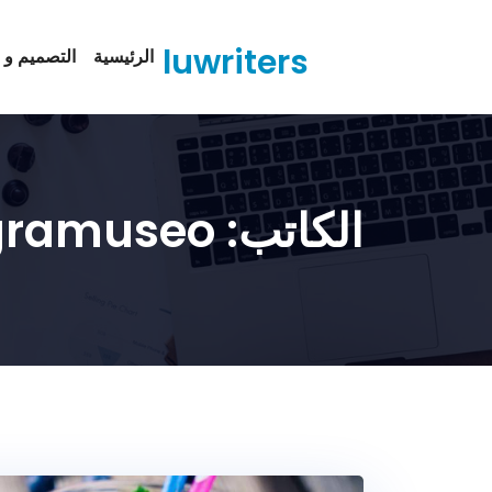
Ski
t
luwriters
الرئيسية
التصميم و ا
conten
الكاتب:
gramuseo