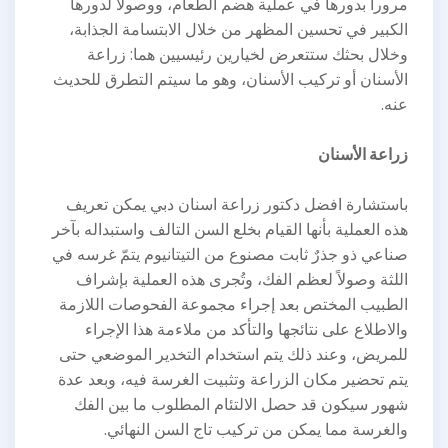
مروراً بدورها في عملية هضم الطعام، ووصولاً لدورها
الكبير في تحسين المظهر من خلال الابتسامة الجذابة،
وخلال بحثك ستتعرض لخيارين رئيسيين هما: زراعة
الأسنان أو تركيب الأسنان، وهو ما سيتم التطرق للحديث
عنه.
زراعة الأسنان
باستشارة افضل دكتور زراعة اسنان دبي يمكن تعريف
هذه العملية بأنها القيام بخلع السن التالف واستبداله بآخر
صناعي ذو جذرٌ ثابت مصنوع من التيتانيوم يتمّ غرسه في
اللثة وصولاً لعظم الفك، وتُجرى هذه العملية بإشراف
الطبيب المختص بعد إجراء مجموعة الفحوصات اللازمة
والاطلاع على نتائجها والتأكد من ملاءمة هذا الإجراء
للمريض، وعند ذلك يتم استخدام التخدير الموضعي حتى
يتم تحضير مكان الزراعة وتثبيت الغرسة فيه، وبعد عدة
شهور سيكون قد حصل الالتئام المطلوب ما بين الفك
والغرسة مما يمكن من تركيب تاج السن النهائي.