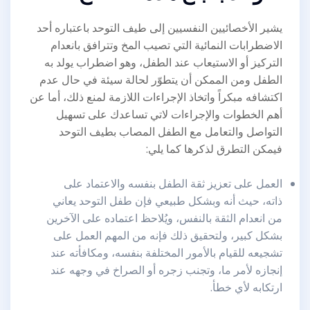
يشير الأخصائيين النفسيين إلى طيف التوحد باعتباره أحد
الاضطرابات النمائية التي تصيب المخ وتترافق بانعدام
التركيز أو الاستيعاب عند الطفل، وهو اضطراب يولد به
الطفل ومن الممكن أن يتطوّر لحالة سيئة في حال عدم
اكتشافه مبكراً واتخاذ الإجراءات اللازمة لمنع ذلك، أما عن
أهم الخطوات والإجراءات لاتي تساعدك على تسهيل
التواصل والتعامل مع الطفل المصاب بطيف التوحد
فيمكن التطرق لذكرها كما يلي:
العمل على تعزيز ثقة الطفل بنفسه والاعتماد على
ذاته، حيث أنه وبشكل طبيعي فإن طفل التوحد يعاني
من انعدام الثقة بالنفس، ويُلاحظ اعتماده على الآخرين
بشكل كبير، ولتحقيق ذلك فإنه من المهم العمل على
تشجيعه للقيام بالأمور المختلفة بنفسه، ومكافأته عند
إنجازه لأمر ما، وتجنب زجره أو الصراخ في وجهه عند
ارتكابه لأي خطأ.