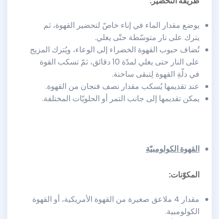
طريقة التحضير:
يوضع مقدار الماء في إناء خاصّ لتحضير القهوة، ثم
يترك على نار متوسّطة حتّى يغلي.
تُضاف حبوب القهوة الخضراء إلى الوعاء، ويُترك المزيج
على النار حتى يغلي لمدّة 10 دقائق، ثمّ تسكب القوة
في دلّةِ القهوة لِتبقى ساخنة.
عند تقديمها يُسكب مقدار نصف فنجان من القهوة.
يمكن تقديمها إلى جانب التمر أو الحلويّات المختلفة.
القهوة الكولومبيّة
المكوّنات:
مقدار 4 ملاعق صغيرة من القهوة الأمريكية، أو القهوة
الكولومبية.