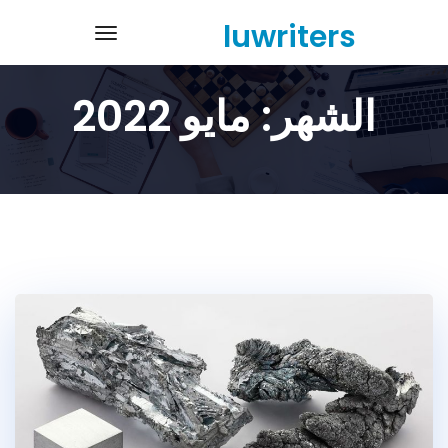
Ski
luwriters
navigation
t
conten
الشهر:
مايو 2022