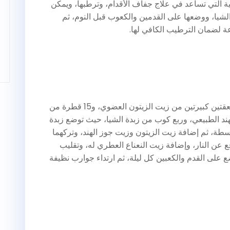
ة التي تساعد في علاج جفاف الأقدام، وترطبها، ويمكن
شيا، ووضعها على القدمين والكعوب قبل النوم، ثم
يمكن تحضير هذه الوصفة عن طريق استخدام ملعقتين كبيرتين من زيت الزيتون العضوي، و15 قطرة من
ند الطبيعي، وربع كوب من زبدة الشيا، حيث توضع زبدة
طة، ثم إضافة زيت الزيتون وزيت جوز الهند، وتركهما
 عن النار، وإضافة زيت النعناع العطري له، وتقليب
 على القدم والكعبين كل ليلة، ثم ارتداء جوارب نظيفة