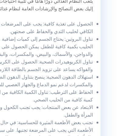
يلعب النظام الغذائي دورًا هامًا في تلبية احتياج
إليك بعض النصائح والإرشادات العامة لنظام غذا
الحصول على تغذية كافية: يجب على المرضعات تن
الكافي لحليب الثدي والحفاظ على صحتهن.
تناول البروتين: يحتاج الجسم إلى كميات إضافية م
الحليب بكمية كافية للطفل. يمكن الحصول على ال
والدواجن، والأسماك، والبيض، والمكسرات، والبق
تناول الكربوهيدرات الصحية: الحصول على الكرب
والفواكه يساعد على تزويد الجسم بالطاقة اللازم
استهلاك الدهون الصحية: ينصح بتناول الدهون الصح
والمكسرات لدعم نمو الدماغ والجهاز العصبي لل
الحفاظ على الترطيب: تناول الكمية الكافية من ال
كمية كافية من الحليب الصحي.
الابتعاد عن بعض المنتجات: يجب تجنب الكحول وا
المرأة والطفل.
تجنب بعض الأطعمة المثيرة للحساسية: في حال 
الأطعمة التي يجب على المرضعة تجنبها. على سبي